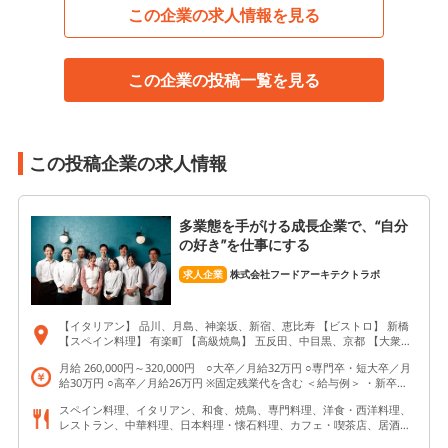
この企業の求人情報を見る
この企業の投稿一覧を見る
この投稿企業の求人情報
多業態を手がける成長企業で、“自分
の好き”を仕事にする
求人企業
株式会社フードアーキテクトラボ
【イタリアン】 品川、月島、神楽坂、新宿、恵比寿 【ビストロ】 新橋
【スペイン料理】 有楽町 【高級焼鳥】 五反田、中目黒、京都 【大衆】
新宿 【和食】 品川、月島、新橋、新宿、渋谷、茅場町、中目黒、京都
月給 260,000円～320,000円 ○大卒／月給32万円 ○専門卒・短大卒／月
【串揚げ】 五反田、茅場町、新宿 【中華】 新宿 【ランチ、カフェ業
給30万円 ○高卒／月給26万円 ※固定残業代を含む ＜給与例＞ ・新卒入
態】 浅草 【ホテル・旅館】 長野、岐阜、山梨
社3年目：月給36万円 ・新卒入社2年目：月給34万円
スペイン料理、イタリアン、和食、焼鳥、専門料理、洋食・西洋料理、
レストラン、中華料理、日本料理・懐石料理、カフェ・喫茶店、居酒
屋、ホテル・旅館