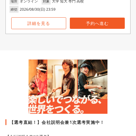
オンライン
大学 短大 専門 高校
場所
対象
2026/08/30(日) 23:59
締切
詳細を見る
予約へ進む
【選考直結！】会社説明会兼1次選考実施中！