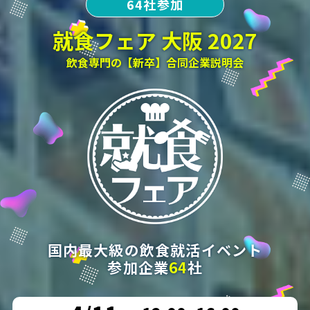
64社参加
就食フェア 大阪 2027
飲食専門の【新卒】合同企業説明会
国内最大級の飲食就活イベント
参加企業
64
社