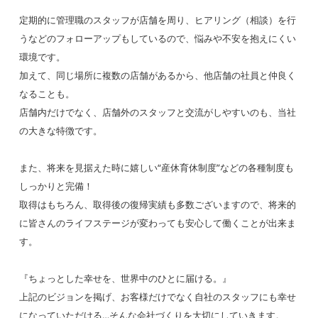
＜ジオオーガニックカフェ 東京駅店＞
東京都千代田区丸の内1-9-1 JR東海・東
定期的に管理職のスタッフが店舗を周り、ヒアリング（相談）を行
京駅構内（ラッチ内）
うなどのフォローアップもしているので、悩みや不安を抱えにくい
環境です。
加えて、同じ場所に複数の店舗があるから、他店舗の社員と仲良く
ーー千葉県ーー
なることも。
＜三本亭 成田空港第1ターミナル店＞
店舗内だけでなく、店舗外のスタッフと交流がしやすいのも、当社
千葉県成田市古込1-1 第1ターミナルビル
の大きな特徴です。
3F
＜三本亭 成田空港第2ターミナル店＞
また、将来を見据えた時に嬉しい“産休育休制度”などの各種制度も
千葉県成田市古込字古込１番地１ 第2旅
しっかりと完備！
客ターミナル
取得はもちろん、取得後の復帰実績も多数ございますので、将来的
＜caffeLAT.25（カフェ ラット ニジュウ
に皆さんのライフステージが変わっても安心して働くことが出来ま
ゴド）成田空港第1ターミナル店＞
す。
千葉県成田市三里塚御料牧場1番地1 成
田国際空港第1旅客ターミナル 北ウイン
『ちょっとした幸せを、世界中のひとに届ける。』
グ1階
上記のビジョンを掲げ、お客様だけでなく自社のスタッフにも幸せ
＜caffeLAT.25（カフェ ラット ニジュウ
になっていただける…そんな会社づくりを大切にしていきます。