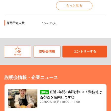
＜caffeLAT.25（カフェ ラット ニジュウ
もっと見る
ゴド）羽田空港 第1ターミナル店＞
東京都大田区羽田空港3-3-2 羽田空港第
一ターミナル 2F
採用予定人数
15～25人
＜caffeLAT.25（カフェ ラット ニジュウ
ゴド）品川駅店＞
東京都港区港南2-1-78 JR 東海 品川駅内
＜CASTELMOLA（カステルモーラ）＞
説明会情報
エントリーする
東京都大田区羽田空港3-4-2 第2ターミナ
キープ
ルビル 5F
＜Ristorante 三本珈琲店＞
東京都大田区羽田空港3-3-2 羽田空港第1
説明会情報・企業ニュース
旅客ターミナル 3F
＜CAFE＆BOOKS＞
直近2年間の離職率0％！勤務地は
説明会
東京都大田区羽田空港2-6-5 国際線ター
首都圏を確約します◎
ミナル3F（制限エリア内）
2026/08/10(月) 10:00～11:00
＜MMCオーガニックカフェ 羽田空港