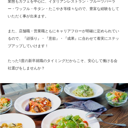
業態もカフェを中心に、イタリアンレストラン・フルーツパーラ
＜caffeLAT.25（カフェ ラット ニジュウ
ー・ワッフル・牛タン・たこやき等様々なので、豊富な経験をして
ゴド）新横浜駅店＞
いただく事が出来ます。
神奈川県横浜市港北区篠原町 2937 JR 東
海 新横浜駅構内 東口改札内待合室
また、店舗職・営業職ともにキャリアフローが明確に定められてい
＜三本珈琲店 CIAL店＞
るので、『頑張り』・『意欲』・『成果』に合わせて着実にステッ
神奈川県横浜市西区南幸1-1-1ＪＲ横浜タ
プアップしていけます！
ワーＣＩＡＬ横浜Ｂ214
たった1度の新卒就職のタイミングだからこそ、安心して働ける会
＜三本珈琲店 ミナカ小田原店＞
神奈川県小田原市栄町1-1-15 ミナカ小
社選びをしませんか？
田原3F
＜Aging Beef＆Specialty coffee THE三
本＞
神奈川県横浜市西区みなとみらい5-1-1
横浜シンフォステージ ウエストタワー1
階101
＜大戸屋 新横浜2丁目店＞
神奈川県横浜市港北区新横浜2-4-6 マス