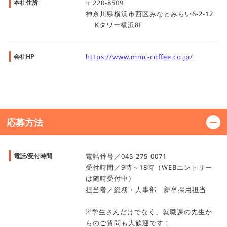
本社住所
〒220-8509
神奈川県横浜市西区みなとみらい6-2-12
Kタワー横浜8F
会社HP
https://www.mmc-coffee.co.jp/
応募方法
電話/受付時間
電話番号／045-275-0071
受付時間／9時～18時（WEBエントリー
は随時受付中）
担当者／総務・人事部 新卒採用担当
※学生さんだけでなく、就職課の先生か
らのご質問も大歓迎です！