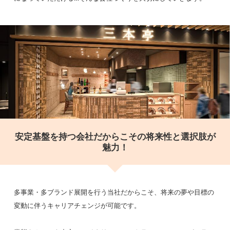
ゴド）成田空港 第3ターミナル店＞
千葉県成田市取香字上人塚148-1 成田国
際空港 第3ターミナル本館 2F
＜caffeLAT.25（カフェ ラット ニジュウ
ゴド）成田空港第3ターミナル3F店＞
千葉県成田市取香字上人塚148番地1 成
田国際空港第3旅客ターミナル本館3階
＜FRUITPARLOR Mi‘ｚ＞
千葉県成田市古込字古込１番地１ 第2旅
客ターミナル
安定基盤を持つ会社だからこその将来性と選択肢が
魅力！
ーー神奈川県ーー
＜三本珈琲店 向ヶ丘遊園店＞
神奈川県川崎市多摩区登戸2121-1 GIN
多事業・多ブランド展開を行う当社だからこそ、将来の夢や目標の
ZA FOREST(ギンザフォレスト）1階
変動に伴うキャリアチェンジが可能です。
＜三本珈琲店 ポルタ店＞
神奈川県横浜市西区高島2-16-B1