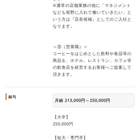
※学生様だけでなく、先生や親御様からのご質問も随時受け付
※通常の店舗業務の他に「マネジメント
けておりますのでお気軽にご連絡くださいませ！
なども視野に入れて働いていきたい」と
(選考に影響が出る事はありませんのでご安心ください。)
いう方は『店長候補』としてのご入社と
なります。
＜③（営業職）＞
コーヒーをはじめとした飲料や食品等の
商品を、ホテル、レストラン、カフェ等
の飲食店を経営するお客様へご提案して
頂きます。
給与
月給 213,000円～250,000円
【大卒】
250,000円
【短大・専門卒】