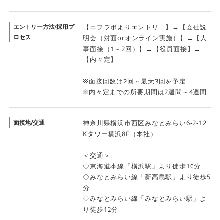
エントリー方法/採用プ
【エフラボよりエントリー】→【会社説
ロセス
明会（対面orオンライン実施）】→【人
事面接（1～2回）】→【役員面接】→
【内々定】
※面接回数は2回～最大3回を予定
※内々定までの所要期間は2週間～4週間
面接地/交通
神奈川県横浜市西区みなとみらい6-2-12
Kタワー横浜8F（本社）
＜交通＞
◇東海道本線「横浜駅」より徒歩10分
◇みなとみらい線「新高島駅」より徒歩5
分
◇みなとみらい線「みなとみらい駅」よ
り徒歩12分