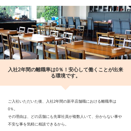
港新国際線３F（制限区域内）
＜SCENIC CAFÉ＞
東京都大田区羽田空港3-4-2 東京国際空
港第2旅客ターミナルビル5F
＜たこ焼・鉄板焼 三っちゃん＞
東京都大田区羽田空港3-3-2 東京国際空
港第1旅客ターミナルビル北テラス3F
＜一休茶屋＞
東京都大田区羽田空港3-3-2 東京国際空
入社2年間の離職率は0％！安心して働くことが出来
港第1旅客ターミナルビル北テラス3F
る環境です。
＜一休茶屋 別館＞
東京都大田区羽田空港3-3-2 東京国際空
港第1旅客ターミナルビル北テラス3F
ご入社いただいた後、入社2年間の新卒店舗職における離職率は
＜Caffe146＞
0％。
東京都大田区羽田空港2-6-5 国際線ター
その理由は、どの店舗にも先輩社員が複数人いて、分からない事や
ミナル3F（制限エリア内）
不安な事を気軽に相談できるから。