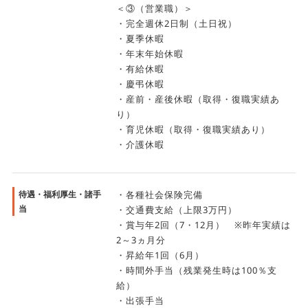
＜③（営業職）＞
・完全週休2日制（土日祝）
・夏季休暇
・年末年始休暇
・有給休暇
・慶弔休暇
・産前・産後休暇（取得・復職実績あ
り）
・育児休暇（取得・復職実績あり）
・介護休暇
待遇・福利厚生・諸手
・各種社会保険完備
当
・交通費支給（上限3万円）
・賞与年2回（7・12月） ※昨年実績は
2～3ヵ月分
・昇給年1回（6月）
・時間外手当（残業発生時は100％支
給）
・出張手当