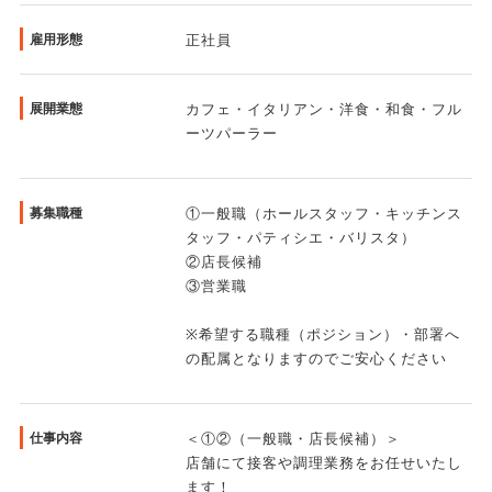
また、「キッチンスタッフとして入社したが、働いていくうち
に店舗マネジメント業務に興味がわいてきた…」という事であ
雇用形態
正社員
れば、相談の上キャリアチェンジを行う事も可能。
転職をする事なく、ご自身の希望するキャリアへ進んでいく事
展開業態
カフェ・イタリアン・洋食・和食・フル
ができます！
ーツパーラー
募集職種
①一般職（ホールスタッフ・キッチンス
◆◇最大限ご納得の上で入社していただけます！◇◆
タッフ・パティシエ・バリスタ）
会社説明に関しては「エフラボ説明会ページ」より希望日程を
②店長候補
ご選択いただければと思いますが、「実際の現場の空気感が知
③営業職
りたい！」といった方には店舗見学ツアーを実施させていただ
※希望する職種（ポジション）・部署へ
く事も可能です！（最終面接前or最終面接後の実施となりま
の配属となりますのでご安心ください
す)
ミスマッチの無い就職へ向けて、最大限サポートをさせていた
だきます。
仕事内容
＜①②（一般職・店長候補）＞
店舗にて接客や調理業務をお任せいたし
ます！