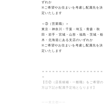
・人事評価制度(目標設定・評価面談)
ずれか
・資格取得支援(コーヒー検定)
※ご希望やお住まいを考慮し配属先を決
・試用期間4ヶ月（期間中の待遇・給与に
定いたします
変更無し）
＜③（営業職）＞
東京・神奈川・千葉・埼玉・青森・秋
田・岩手・宮城・山形・福島・茨城・栃
木・北海道にある支店のいずれか
※ご希望やお住まいを考慮し配属先を決
定いたします
＝＝＝＝＝＝＝＝＝＝＝＝＝＝＝＝＝＝
＝
【①②（店長候補・一般職）をご希望の
方は下記が配属予定地となります】
ーー東京都ーー