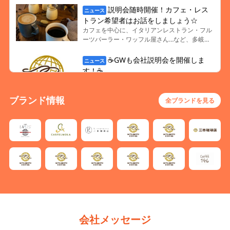
第2ターミナル店＞
説明会随時開催！カフェ・レス
ニュース
東京都大田区羽田空港3-4-2 東京国際空
トラン希望者はお話をしましょう☆
港第2旅客ターミナルビル2階出発ロビー
カフェを中心に、イタリアンレストラン・フル
ーツパーラー・ワッフル屋さん…など、多岐に
＜三本珈琲店 羽田空港第1ターミナル
わたるブランドでお客様に憩いの時間や空間を
提供しています。 会社説明に関しては「エフラ
南ウィング店＞
☕GWも会社説明会を開催しま
ニュース
ボ説明会ページ」より希望日程をご選択いただ
す！☕
東京都大田区羽田空港3-3-2 東京国際空
ければと思いますが、「実際の現場の空気感が
三本珈琲では、 『三本珈琲店』 『caffe LAT.2
港第1旅客ﾀｰﾐﾅﾙ2階（制限区域内）
知りたい！」といった方には店舗見学ツアーを
5°（カフェラットニジュウゴド）』 『CAFE＆
実施させていただく事も可能です！（最終面接
ブランド情報
BOOKS（カフェアンドブックス）』 など、
全ブランドを見る
＜三本珈琲店 羽田空港第1ターミナル
前or最終面接後の実施となります) ミスマッチ
様々なカフェ店舗を展開しています📖☕ また、
北ウィング店＞
の無い就職へ向けて、最大限サポートをさせて
カフェ以外にも、 ・イタリアンレストラン ・
いただきます。 ※学生様だけでなく、先生や親
東京都大田区羽田空港3-3-2 東京国際空
フルーツパーラー ・牛タン ・鉄板焼き 等、多
御様からのご質問も随時受け付けておりますの
港第1旅客ﾀｰﾐﾅﾙ2階(制限区域内）
岐にわたる業態を展開✨ 「将来自分のカフェを
でお気軽にご連絡くださいませ！(選考に影響
持つために経験を積みたい！」 「新店舗のオー
が出る事はありませんのでご安心ください。)
プニングに携わりたい！」 「まだ職種を決めき
＜三本珈琲店 羽田空港第2ターミナル
れないから、働きながら決めていきたい！」 一
スイング店＞
つでも当てはまる方、是非企業説明会へご参加
東京都大田区羽田空港3-4-2 東京国際空
下さい👇 https://www.flabo.site/2027/event/65
港第2旅客ターミナルビル2F
6/
＜CURACION CAFÉ＞
会社メッセージ
東京都大田区羽田空港2-6-5 東京国際空