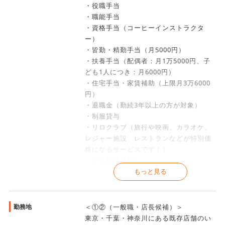
・役職手当
・職能手当
・資格手当（コーヒーインストラクタ
ー）
・皆勤・精勤手当（月5000円）
・扶養手当（配偶者：月1万5000円、子
ども1人につき：月6000円）
・住宅手当・家賃補助（上限月3万6000
円）
・退職金（勤続3年以上の方が対象）
・制服貸与
・リロクラブ（旅行や映画、カラオケ、
レジャー施設、レストランなどが特別価
格になるサービスです！）
・永年勤続表彰
・自社商品及びサービス社員割引
もっと見る
・新入社員研修（ビジネスマナー研修、
工場見学、ほか）
・入社1年目ファローアップ研修
勤務地
＜①②（一般職・店長候補）＞
・各種研修（昇格研修）
東京・千葉・神奈川にある既存店舗のい