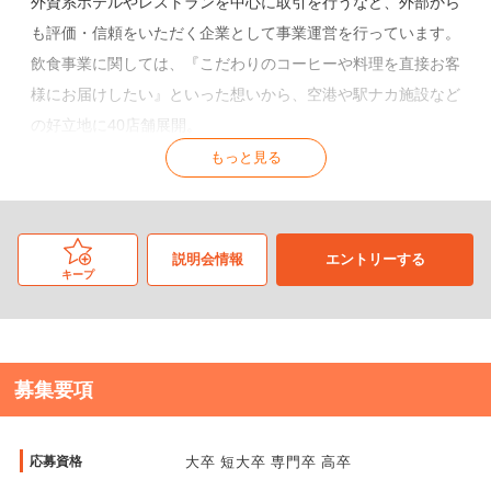
外資系ホテルやレストランを中心に取引を行うなど、外部から
も評価・信頼をいただく企業として事業運営を行っています。
飲食事業に関しては、『こだわりのコーヒーや料理を直接お客
様にお届けしたい』といった想いから、空港や駅ナカ施設など
の好立地に40店舗展開。
カフェを中心に、イタリアンレストラン・フルーツパーラー・
もっと見る
ワッフル屋さん…など、多岐にわたるブランドでお客様に憩い
の時間や空間を提供しています。
説明会情報
エントリーする
キープ
◆◇希望する将来像に向けて進める！◇◆
まずは最初の段階で希望する職種を選択！（店舗職or営業職）
その後はご自身のイメージする夢や目標に応じてキャリアをご
募集要項
選択ください。
(店舗を希望したのに営業配属…など、意図しない部門への配
応募資格
属はございません。)
大卒 短大卒 専門卒 高卒