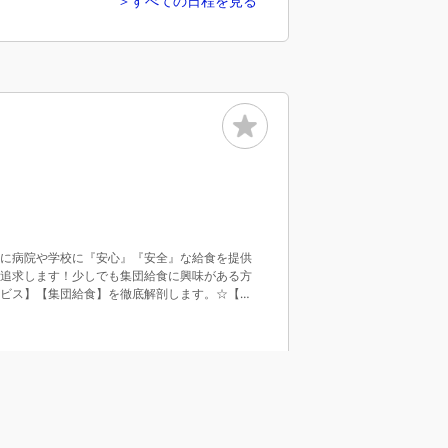
＞すべての日程を見る
に病院や学校に『安心』『安全』な給食を提供
追求します！
少しでも集団給食に興味がある方
ビス】【集団給食】を徹底解剖します。
☆【集
『デメリット』
☆1か月分の献立表を紹介 etc…
2-4-1新宿NS
予約