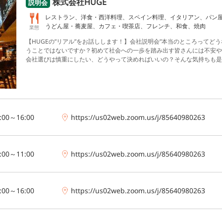
株式会社HUGE
説明会
レストラン、洋食・西洋料理、スペイン料理、イタリアン、パン
うどん屋・蕎麦屋、カフェ・喫茶店、フレンチ、和食、焼肉
業態
【HUGEの”リアル”をお話しします！】会社説明会
”本当のところってどう
うことではないですか？
初めて社会への一歩を踏み出す皆さんには不安や
会社選びは慎重にしたい、どうやって決めればいいの？
そんな気持ちも是
どうやって私たちがレストランを創っているのか、
レストランを通しての
ともお伝えさせて頂きたいと思っています。
企業と就活生は50:50。
お互
です。
レストランの本当の楽しさを感じてもらえるかもしれません♪
※※W
日（月）ホールスタッフ
入社2年目！また来たい”と思ってもらえる瞬間
挑戦
◆8月20日（木）キッチンスタッフ
入社4年目！日本もHawaiiも
た経験を武器に、次なる挑戦へ。
◆8月25日（火）キッチンスタッフ
入社
:00～16:00
https://us02web.zoom.us/j/85640980263
界へ
メキシカンの魅力を届ける2年目の挑戦。
◆その他日程
・9月3日（木）1
月25日（金）15:00-16:00
・9月29日（火）10:00-11:00
【開催方法】
Zo
参加いただけます
******************************************
UGEに関することだけでなく、就活のヒントや会社選びの秘訣もお話しし
:00～11:00
https://us02web.zoom.us/j/85640980263
はありません。
私服での参加も大歓迎です！
:00～16:00
https://us02web.zoom.us/j/85640980263