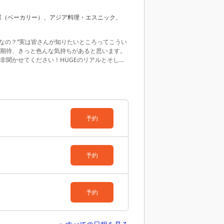
屋（ベーカリー）、アジア料理・エスニック、
なの？”
実は皆さんが知りたいところってこうい
期待、
きっと色んな気持ちがあると思います。
非聞かせてください！
HUGEのリアルとそして
HUGEが考えるその街への役割とは？
こんなこ
いにオープンにお話しする、そんな会社説明会
EB開催※※
《若手先輩社員登壇あり》
◆8月10
をつくる
飲食未経験からレストランサービスへの
経験して見えた、仕事の楽しさとは？
Hawaiiで培っ
2年目！本当にやりたいことを求めて、料理の世
予約
5:00-16:00
・9月8日（火）10:00-11:00
・9
omを使用して開催します。
全国どこからでもご
***************************
各説明会、H
ます♪
HUGEの説明会はどれも堅苦しい説明会で
予約
予約