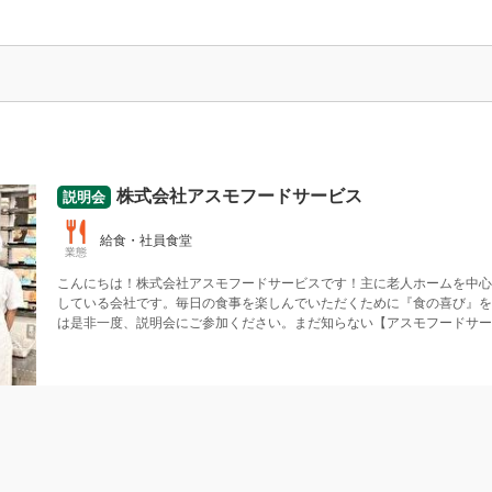
る
株式会社アスモフードサービス
説明会
給食・社員食堂
業態
こんにちは！
株式会社アスモフードサービスです！
主に老人ホームを中心
している会社です。
毎日の食事を楽しんでいただくために『食の喜び』を
は是非一度、説明会にご参加ください。
まだ知らない【アスモフードサー
団給食で働く人】の1日を覗き見☆
★これが現場のリアル！『メリット』
ぜひ、ご参加ください！
株式会社アスモフードサービス(東京都新宿区西新宿
:00～11:00
ビル25階)