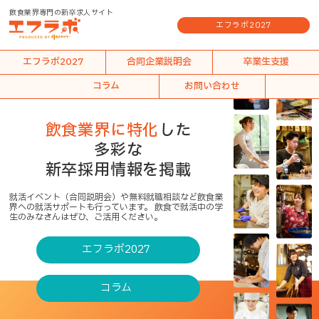
飲食業界専門の新卒求人サイト
エフラボ2027
エフラボ2027
合同企業説明会
卒業生支援
コラム
お問い合わせ
飲食業界に特化
した
多彩な
新卒採用情報を掲載
就活イベント（合同説明会）や無料就職相談など飲食業
界への就活サポートも行っています。
飲食で就活中の学
生のみなさんはぜひ、ご活用ください。
エフラボ2027
コラム